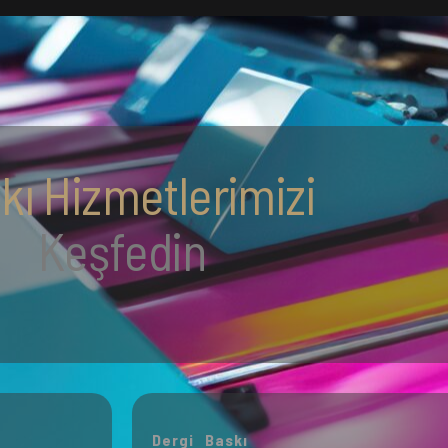
kı Hizmetlerimizi
Keşfedin
Dergi Baskı