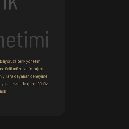
nk
netimi
biliyoruz! Renk yönetim
aca ünlü müze ve fotoğraf
un yıllara dayanan deneyime
iz yok – ekranda gördüğünüz
nsır.