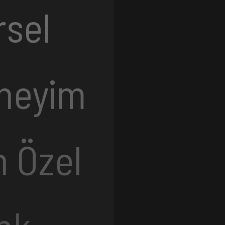
rsel
neyim
n Özel