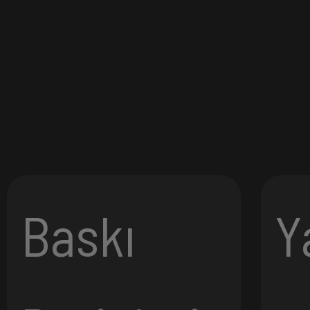
Baskı
Y