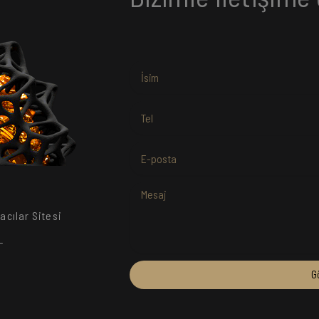
cılar Sitesi
L
G