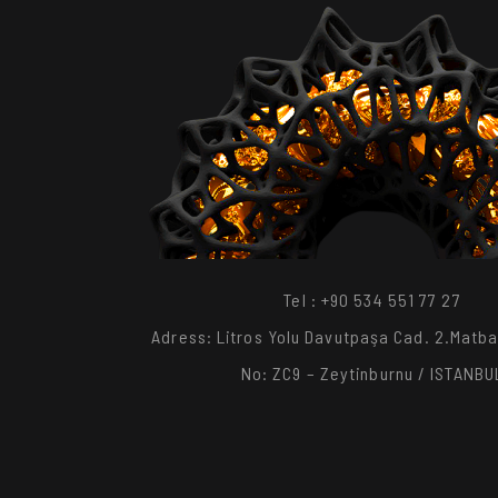
Tel : +90 534 551 77 27
Adress: Litros Yolu Davutpaşa Cad. 2.Matbaa
No: ZC9 – Zeytinburnu / ISTANBU