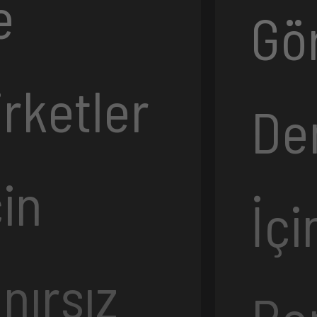
e
Gö
irketler
De
çin
İçi
ınırsız