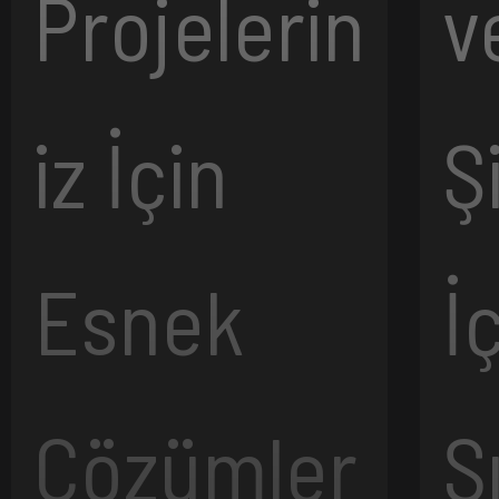
Projelerin
v
iz İçin
Ş
Esnek
İ
Çözümler
S