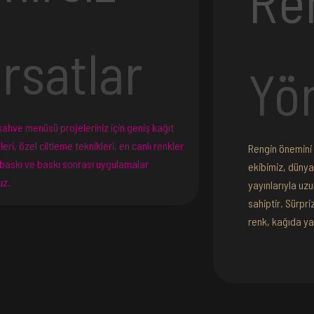
Re
ırsatlar
Yö
kahve menüsü projeleriniz için geniş kağıt
eri, özel ciltleme teknikleri, en canlı renkler
Rengin önemini 
 baskı ve baskı sonrası uygulamalar
ekibimiz, düny
uz.
yayınlarıyla uz
sahiptir. Sürpr
renk, kağıda ya