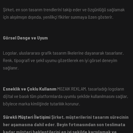
Şirket, en son tasarım trendlerini takip eder ve özgünlüğü sağlamak
için alışılmışın dışında, yenilikçi fikirler sunmaya özen gösterir.
Görsel Denge ve Uyum
Logolar, uluslararası grafik tasarım ilkelerine dayanarak tasarlanır.
Renk, tipografi ve şekil uyumu gözetilerek en iyi görsel deneyim
sağlanır.
Esneklik ve Çoklu Kullanım
MOZAIK REKLAM, tasarladığı logoların
dijital ve basılı tüm platformlarda uyumlu şekilde kullanılmasını sağlar,
böylece marka kimliğinde tutarlılık korunur.
Sürekli Müşteri İletişimi
Şirket, müşterilerini tasarım sürecinin
her aşamasına dahil eder. Beyin fırtınasından son teslimata
kadar müşteri beklentilerini en iyi şekilde karşılamak ve