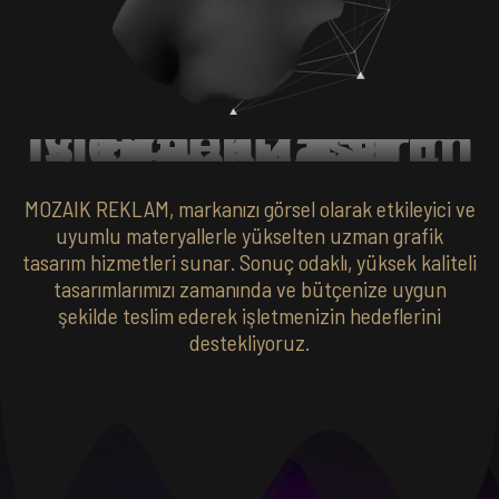
.
İşletmeniz İçin En İyi Grafik Tasarım
Hizmetleri
MOZAIK REKLAM, markanızı görsel olarak etkileyici ve
uyumlu materyallerle yükselten uzman grafik
tasarım hizmetleri sunar. Sonuç odaklı, yüksek kaliteli
tasarımlarımızı zamanında ve bütçenize uygun
şekilde teslim ederek işletmenizin hedeflerini
destekliyoruz.