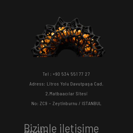
Tel : +90 534 551 77 27
Adress: Litros Yolu Davutpaşa Cad.
2.Matbaacılar Sitesi
No: ZC9 – Zeytinburnu / ISTANBUL
Bizimle iletişime
geçin