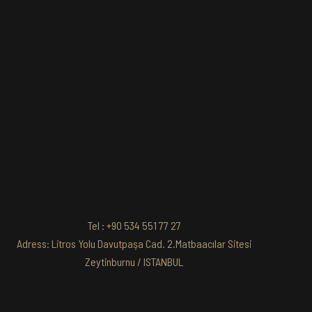
Tel : +90 534 551 77 27
Adress: Litros Yolu Davutpaşa Cad. 2.Matbaacılar Sitesi
Zeytinburnu / ISTANBUL